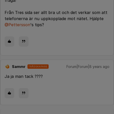
fråga!
Från Tres sida ser allt bra ut och det verkar som att
telefonerna är nu uppkopplade mot nätet. Hjälpte
@Pettersson
's tips?
Sammr
Forum|Forum|8 years ago
TRÅDSKAPARE
S
Ja ja man tack ????