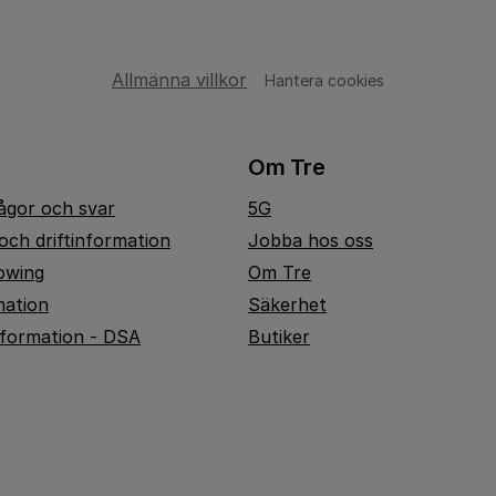
Allmänna villkor
Hantera cookies
Om Tre
rågor och svar
5G
och driftinformation
Jobba hos oss
owing
Om Tre
mation
Säkerhet
nformation - DSA
Butiker