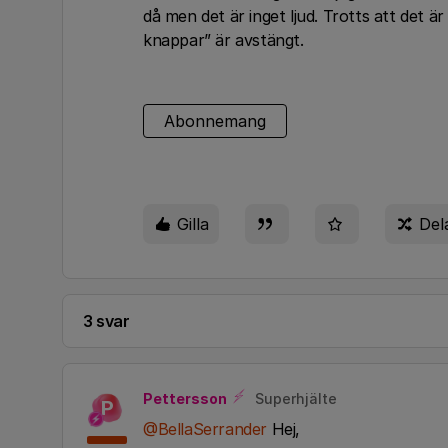
då men det är inget ljud. Trotts att det är
knappar” är avstängt.
Abonnemang
Gilla
Del
3 svar
Pettersson
Superhjälte
P
@BellaSerrander
Hej,