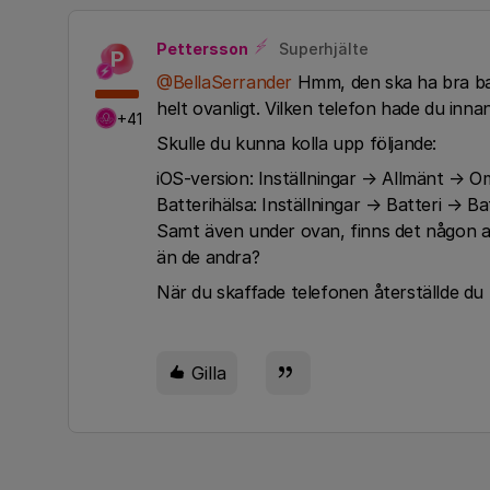
Pettersson
Superhjälte
P
@BellaSerrander
Hmm, den ska ha bra batt
helt ovanligt. Vilken telefon hade du inn
+41
Skulle du kunna kolla upp följande:
iOS-version: Inställningar → Allmänt → O
Batterihälsa: Inställningar → Batteri → B
Samt även under ovan, finns det någon a
än de andra?
När du skaffade telefonen återställde du 
Gilla