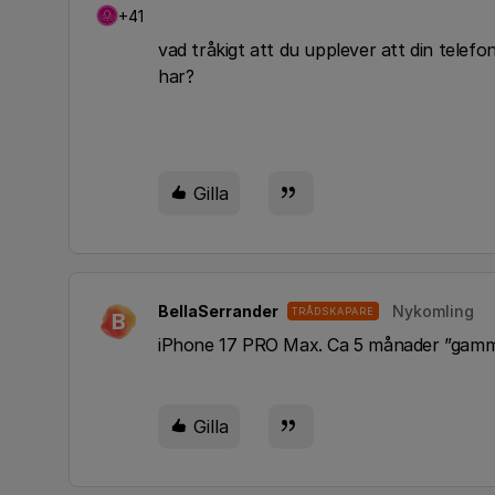
+41
vad tråkigt att du upplever att din telefo
har?
Gilla
BellaSerrander
Nykomling
TRÅDSKAPARE
B
iPhone 17 PRO Max. Ca 5 månader ”gam
Gilla