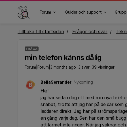
Forum
Guider och support
Grupp
Tillbaka till startsidan
Frågor och svar
Tekn
FRÅGA
min telefon känns dålig
Forum|Forum|3 months ago
3 svar
39 visningar
BellaSerrander
Nykomling
B
Hej!
jag har sedan dag ett med min nya telefon 
snabbt, trotts att jag har på de där som g
laddaren direkt. Jag har på strömsparlä
en gång varje dag. Sen har den små bugg 
att larmet inte ringer. När jag vaknar och