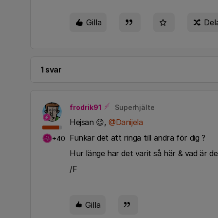
Gilla
Del
1 svar
frodrik91
Superhjälte
Hejsan 😉,
@Danijela
Funkar det att ringa till andra för dig ?
+40
Hur länge har det varit så här & vad är de
/F
Gilla