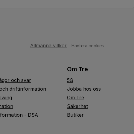
Allmänna villkor
Hantera cookies
Om Tre
rågor och svar
5G
och driftinformation
Jobba hos oss
owing
Om Tre
mation
Säkerhet
nformation - DSA
Butiker