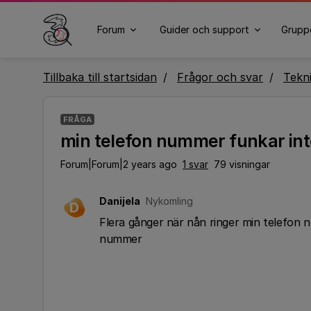
Forum
Guider och support
Grupp
Tillbaka till startsidan
Frågor och svar
Tekn
FRÅGA
min telefon nummer funkar int
Forum|Forum|2 years ago
1 svar
79 visningar
Danijela
Nykomling
D
Flera gånger när nån ringer min telefon
nummer