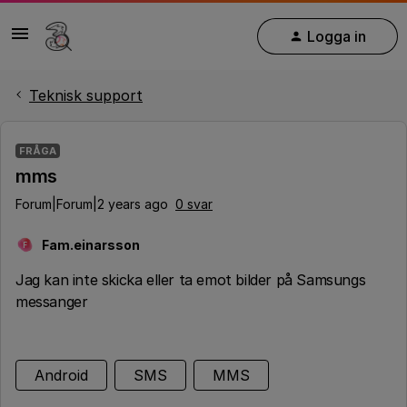
Logga in
Teknisk support
FRÅGA
mms
Forum|Forum|2 years ago
0 svar
Fam.einarsson
F
Jag kan inte skicka eller ta emot bilder på Samsungs
messanger
Android
SMS
MMS