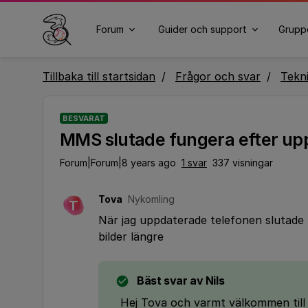
Forum
Guider och support
Grupp
Tillbaka till startsidan
Frågor och svar
Tekn
BESVARAT
MMS slutade fungera efter up
Forum|Forum|8 years ago
1 svar
337 visningar
Tova
Nykomling
T
När jag uppdaterade telefonen slutade
bilder längre
Bäst svar av
Nils
Hej Tova och varmt välkommen til