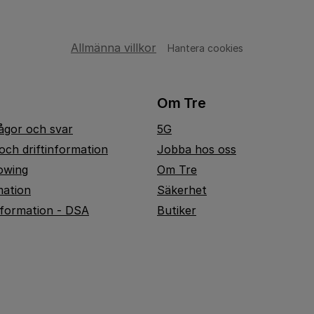
Allmänna villkor
Hantera cookies
Om Tre
rågor och svar
5G
och driftinformation
Jobba hos oss
owing
Om Tre
mation
Säkerhet
nformation - DSA
Butiker