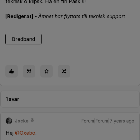
teknisk o klipsk. Ha en fin Påsk !!!
[Redigerat] -
Ämnet har flyttats till teknisk support
Bredband
1 svar
Jocke
Forum|Forum|7 years ago
Hej
@Oxebo
.