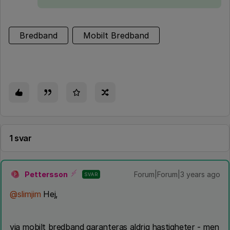
Bredband
Mobilt Bredband
1 svar
Pettersson
Forum|Forum|3 years ago
SVAR
P
@slimjim
Hej,
via mobilt bredband garanteras aldrig hastigheter - men