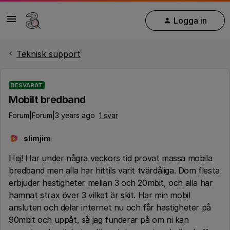
Logga in
Teknisk support
BESVARAT
Mobilt bredband
Forum|Forum|3 years ago
1 svar
slimjim
S
Hej! Har under några veckors tid provat massa mobila
bredband men alla har hittils varit tvärdåliga. Dom flesta
erbjuder hastigheter mellan 3 och 20mbit, och alla har
hamnat strax över 3 vilket är skit. Har min mobil
ansluten och delar internet nu och får hastigheter på
90mbit och uppåt, så jag funderar på om ni kan