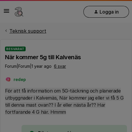
Logga in
Teknisk support
BESVARAT
När kommer 5g till Kalvenäs
Forum|Forum|1 year ago
6 svar
redep
R
För att få information om 5G-täckning och planerade
utbyggnader i Kalvemäs, När kommer jag eller vi få 5 G
till denna mast ovan?? I år eller nästa år?? Har
fortfarande 4 G här. Hmmm