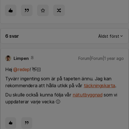
6 svar
Äldst först
Limpen
Forum|Forum|1 year ago
Hej ​
@redep
! 👋🏻
Tyvärr ingenting som är på tapeten ännu. Jag kan
rekommendera att hålla utkik på vår
täckningskarta
.
Du skulle också kunna följa vår
nätutbyggnad
som vi
uppdaterar varje vecka 🙂