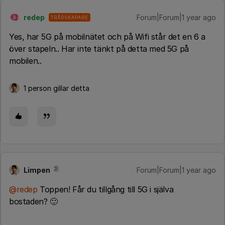
redep
Forum|Forum|1 year ago
TRÅDSKAPARE
R
Yes, har 5G på mobilnätet och på Wifi står det en 6 a
över stapeln.. Har inte tänkt på detta med 5G på
mobilen..
1 person gillar detta
Limpen
Forum|Forum|1 year ago
@redep
Toppen! Får du tillgång till 5G i själva
bostaden? 🙂