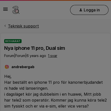
Logga in
Teknisk support
BESVARAT
Nya iphone 11 pro, Dual sim
Forum|Forum|6 years ago
1 svar
andrebergab
A
Hej,
Har beställt en iphone 11 pro för kanonerbjudandet
ni hade vid lanseringen.
i dagsläget kör jag dubbelsim i en huawei, Mitt jobb
har tele2 som operatör. Kommer jag kunna köra tele2
sim fysiskt och er via e-sim, eller vice versa?