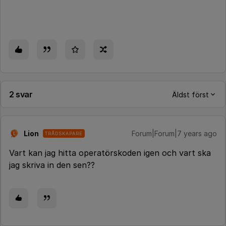
2 svar
Äldst först
Lion
Forum|Forum|7 years ago
TRÅDSKAPARE
L
Vart kan jag hitta operatörskoden igen och vart ska
jag skriva in den sen??