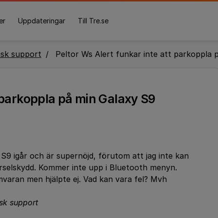
er
Uppdateringar
Till Tre.se
isk support
Peltor Ws Alert funkar inte att parkoppla 
t parkoppla på min Galaxy S9
9 igår och är supernöjd, förutom att jag inte kan
örselskydd. Kommer inte upp i Bluetooth menyn.
mvaran men hjälpte ej. Vad kan vara fel? Mvh
isk support