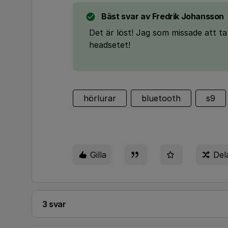
Bäst svar av
Fredrik Johansson
Det är löst! Jag som missade att t
headsetet!
hörlurar
bluetooth
s9
Gilla
Del
3 svar