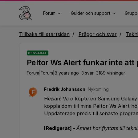
Forum
Guider och support
Grupp
Tillbaka till startsidan
Frågor och svar
Tekn
BESVARAT
Peltor Ws Alert funkar inte at
Forum|Forum|8 years ago
3 svar
3189 visningar
Fredrik Johansson
Nykomling
F
Hejsan! Va o köpte en Samsung Galaxy S
koppla dom till mina Peltor Ws Alert h
Uppdaterade precis till senaste progra
[Redigerat] -
Ämnet har flyttats till tekn