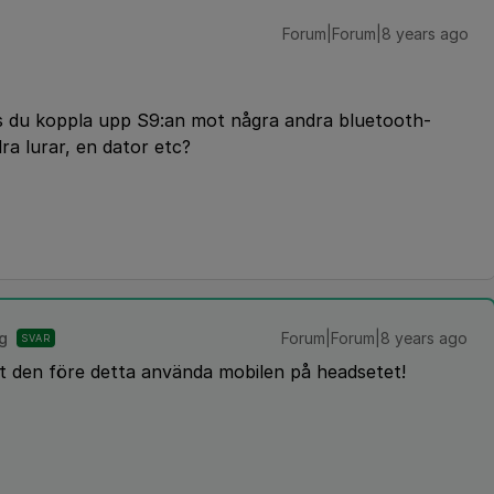
Forum|Forum|8 years ago
s du koppla upp S9:an mot några andra bluetooth-
ra lurar, en dator etc?
g
Forum|Forum|8 years ago
SVAR
rt den före detta använda mobilen på headsetet!