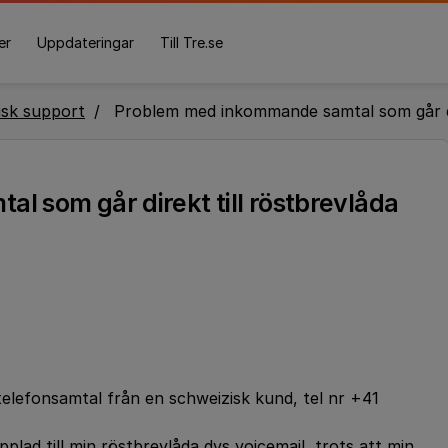
er
Uppdateringar
Till Tre.se
isk support
Problem med inkommande samtal som går dir
 som går direkt till röstbrevlåda
lefonsamtal från en schweizisk kund, tel nr +41
pplad till min röstbrevlåda dvs voicemail, trots att min