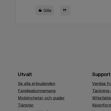
Gilla
Utvalt
Support
Se alla erbjudanden
Vanliga f
Familjeabonnemang
Täckning 
Mobilnyheter och guider
Whistlebl
Tjänster
Köpinfor