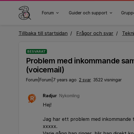
Forum
Guider och support
Grupp
Tillbaka till startsidan
Frågor och svar
Tekn
BESVARAT
Problem med inkommande samtal
(voicemail)
Forum|Forum|7 years ago
2 svar
3522 visningar
Radjur
Nykomling
R
Hej!
Jag har ett problem med inkommande te
xxxxx.
Varje gång han ringer, blir han direkt ko