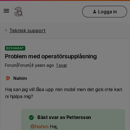
Logga in
Teknisk support
BESVARAT
Problem med operatörsupplåsning
Forum|Forum|4 years ago
1 svar
Nahim
N
Hej san jag vill låsa upp min mobil men det gick inte kan
ni hjälpa mig?
Bäst svar av
Pettersson
@Nahim
Hej,