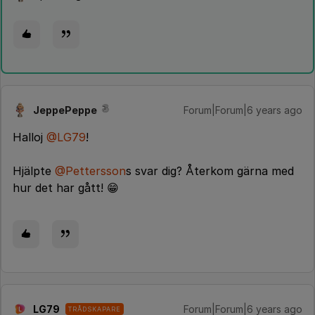
JeppePeppe
Forum|Forum|6 years ago
Halloj
@LG79
!
Hjälpte
@Pettersson
s svar dig? Återkom gärna med
hur det har gått! 😁
LG79
Forum|Forum|6 years ago
TRÅDSKAPARE
L