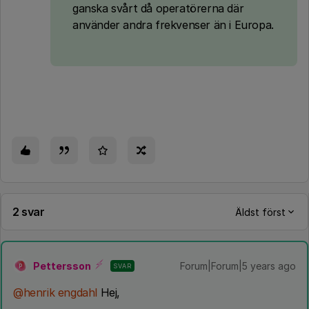
ganska svårt då operatörerna där
använder andra frekvenser än i Europa.
2 svar
Äldst först
Pettersson
Forum|Forum|5 years ago
SVAR
P
@henrik engdahl
Hej,