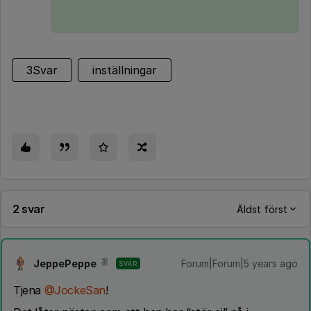
3Svar
inställningar
2 svar
Äldst först
JeppePeppe
Forum|Forum|5 years ago
SVAR
Tjena
@JockeSan
!