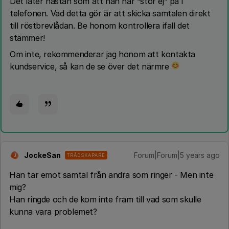
Det låter nästan som att han har “stör ej” på i
telefonen. Vad detta gör är att skicka samtalen direkt
till röstbrevlådan. Be honom kontrollera ifall det
stämmer!
Om inte, rekommenderar jag honom att kontakta
kundservice, så kan de se över det närmre
JockeSan
Forum|Forum|5 years ago
TRÅDSKAPARE
J
Han tar emot samtal från andra som ringer - Men inte
mig?
Han ringde och de kom inte fram till vad som skulle
kunna vara problemet?