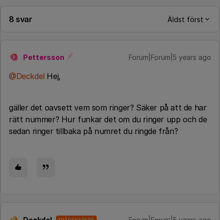
8 svar
Äldst först
Pettersson
Forum|Forum|5 years ago
P
@Deckdel
Hej,
gäller det oavsett vem som ringer? Säker på att de har
rätt nummer? Hur funkar det om du ringer upp och de
sedan ringer tillbaka på numret du ringde från?
Deckdel
Forum|Forum|5 years ago
TRÅDSKAPARE
D