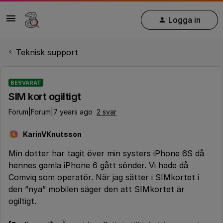
Logga in
Teknisk support
BESVARAT
SIM kort ogiltigt
Forum|Forum|7 years ago
2 svar
KarinVKnutsson
K
Min dotter har tagit över min systers iPhone 6S då
hennes gamla iPhone 6 gått sönder. Vi hade då
Comviq som operatör. När jag sätter i SIMkortet i
den ”nya” mobilen säger den att SIMkortet är
ogiltigt.