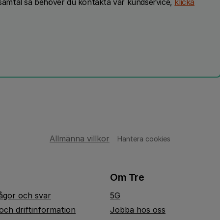
alsamtal så behöver du kontakta vår kundservice,
klicka
Allmänna villkor
Hantera cookies
Om Tre
rågor och svar
5G
och driftinformation
Jobba hos oss