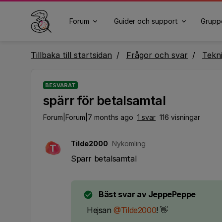
Forum
Guider och support
Grupp
Tillbaka till startsidan
Frågor och svar
Tekn
BESVARAT
spärr för betalsamtal
Forum|Forum|7 months ago
1 svar
116 visningar
Tilde2000
Nykomling
T
Spärr betalsamtal
Bäst svar av
JeppePeppe
Hejsan ​
@Tilde2000
! 👋