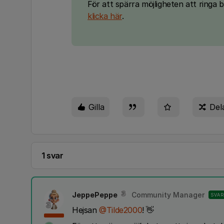
För att spärra möjligheten att ringa
klicka här
.
Gilla
Del
1 svar
JeppePeppe
Community Manager
SVAR
Hejsan ​
@Tilde2000
! 👋