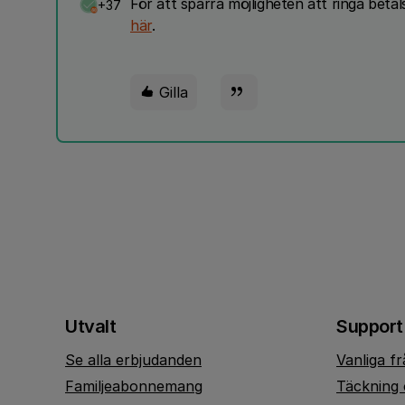
För att spärra möjligheten att ringa bet
+37
här
.
Gilla
Utvalt
Support
Se alla erbjudanden
Vanliga f
Familjeabonnemang
Täckning 