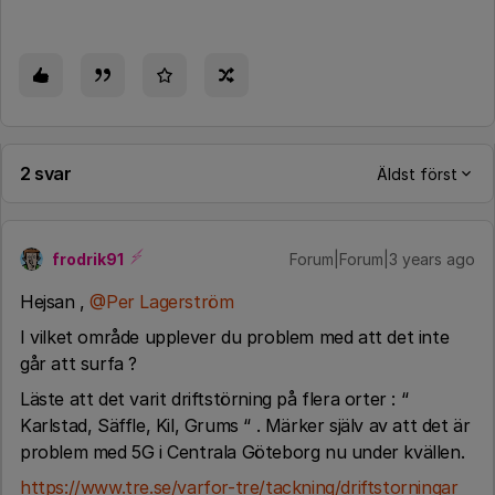
2 svar
Äldst först
frodrik91
Forum|Forum|3 years ago
Hejsan ,
@Per Lagerström
I vilket område upplever du problem med att det inte
går att surfa ?
Läste att det varit driftstörning på flera orter : “
Karlstad, Säffle, Kil, Grums “ . Märker själv av att det är
problem med 5G i Centrala Göteborg nu under kvällen.
https://www.tre.se/varfor-tre/tackning/driftstorningar