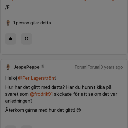
/F
1 person gillar detta
JeppePeppe
Forum|Forum|3 years ago
Halloj
@Per Lagerström
!
Hur har det gått med detta? Har du hunnit kika på
svaret som
@frodrik91
skickade för att se om det var
anledningen?
Återkom gärna med hur det gått! 😊