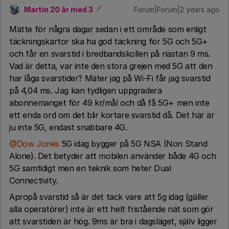
Martin 20 år med 3
Forum|Forum|2 years ago
Mätte för några dagar sedan i ett område som enligt
täckningskartor ska ha god täckning för 5G och 5G+
och får en svarstid i bredbandskollen på nästan 9 ms.
Vad är detta, var inte den stora grejen med 5G att den
har låga svarstider? Mäter jag på Wi-Fi får jag svarstid
på 4,04 ms. Jag kan tydligen uppgradera
abonnemanget för 49 kr/mål och då få 5G+ men inte
ett enda ord om det blir kortare svarstid då. Det här är
ju inte 5G, endast snabbare 4G.
@Dow Jones
5G idag bygger på 5G NSA (Non Stand
Alone). Det betyder att mobilen använder både 4G och
5G samtidigt men en teknik som heter Dual
Connectivity.
Apropå svarstid så är det tack vare att 5g idag (gäller
alla operatörer) inte är ett helt fristående nät som gör
att svarstiden är hög. 9ms är bra i dagsläget, själv ligger