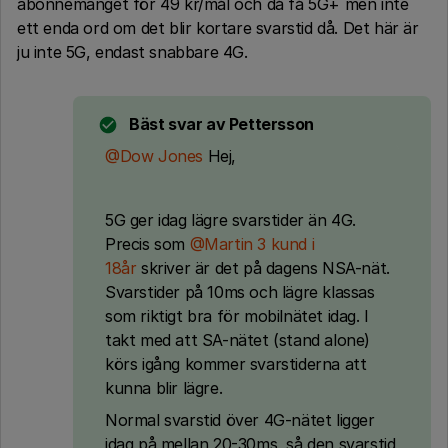
abonnemanget för 49 kr/mål och då få 5G+ men inte
ett enda ord om det blir kortare svarstid då. Det här är
ju inte 5G, endast snabbare 4G.
Bäst svar av
Pettersson
@Dow Jones
Hej,
5G ger idag lägre svarstider än 4G.
Precis som
@Martin 3 kund i
18år
skriver är det på dagens NSA-nät.
Svarstider på 10ms och lägre klassas
som riktigt bra för mobilnätet idag. I
takt med att SA-nätet (stand alone)
körs igång kommer svarstiderna att
kunna blir lägre.
Normal svarstid över 4G-nätet ligger
idag på mellan 20-30ms, så den svarstid