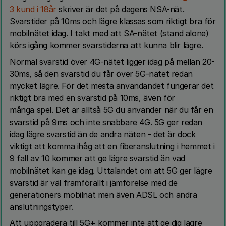
3 kund i 18år
skriver är det på dagens NSA-nät.
Svarstider på 10ms och lägre klassas som riktigt bra för
mobilnätet idag. I takt med att SA-nätet (stand alone)
körs igång kommer svarstiderna att kunna blir lägre.
Normal svarstid över 4G-nätet ligger idag på mellan 20-
30ms, så den svarstid du får över 5G-nätet redan
mycket lägre. För det mesta användandet fungerar det
riktigt bra med en svarstid på 10ms, även för
många spel. Det är alltså 5G du använder när du får en
svarstid på 9ms och inte snabbare 4G. 5G ger redan
idag lägre svarstid än de andra näten - det är dock
viktigt att komma ihåg att en fiberanslutning i hemmet i
9 fall av 10 kommer att ge lägre svarstid än vad
mobilnätet kan ge idag. Uttalandet om att 5G ger lägre
svarstid är väl framförallt i jämförelse med de
generationers mobilnät men även ADSL och andra
anslutningstyper.
Att uppgradera till 5G+ kommer inte att ge dig lägre