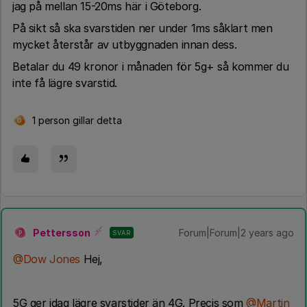
jag på mellan 15-20ms här i Göteborg.
På sikt så ska svarstiden ner under 1ms såklart men
mycket återstår av utbyggnaden innan dess.
Betalar du 49 kronor i månaden för 5g+ så kommer du
inte få lägre svarstid.
1 person gillar detta
D
Pettersson
Forum|Forum|2 years ago
SVAR
P
@Dow Jones
Hej,
5G ger idag lägre svarstider än 4G. Precis som
@Martin