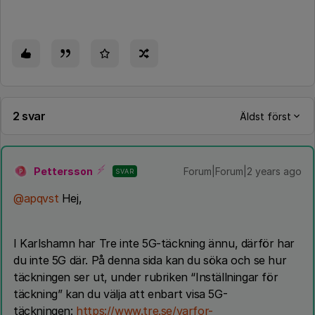
2 svar
Äldst först
Pettersson
Forum|Forum|2 years ago
SVAR
P
@apqvst
Hej,
I Karlshamn har Tre inte 5G-täckning ännu, därför har
du inte 5G där. På denna sida kan du söka och se hur
täckningen ser ut, under rubriken “Inställningar för
täckning” kan du välja att enbart visa 5G-
täckningen:
https://www.tre.se/varfor-