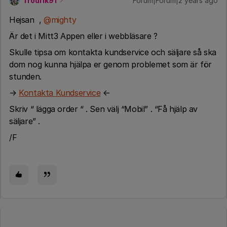
frodrik91
Forum|Forum|2 years ago
Hejsan ,
@mighty
Är det i Mitt3 Appen eller i webbläsare ?
Skulle tipsa om kontakta kundservice och säljare så ska
dom nog kunna hjälpa er genom problemet som är för
stunden.
→
Kontakta Kundservice
←
Skriv “ lägga order “ . Sen välj “Mobil” . “Få hjälp av
säljare” .
/F