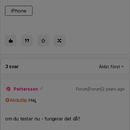
iPhone
3 svar
Äldst först
Pettersson
Forum|Forum|2 years ago
P
@Abdul9p
Hej,
om du testar nu - fungerar det då?