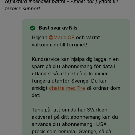
reflektera innehållet bättre
-
Ämnet har flyttats till
teknisk support
Bäst svar av
Nils
Hejsan
@Marie ÖF
och varmt
välkommen till forumet!
Kundservice kan hjälpa dig lägga in en
spärr på ditt abonnemang för data i
utlandet så att det då ej kommer
fungera utanför Sverige. Du kan
smidigt
chatta med Tre
så ordnar dom
det!
Tänk på, att om du har 3Världen
aktiverat på ditt abonnemang kan du
använda ditt abonnemang i USA
precis som hemma i Sverige, så då