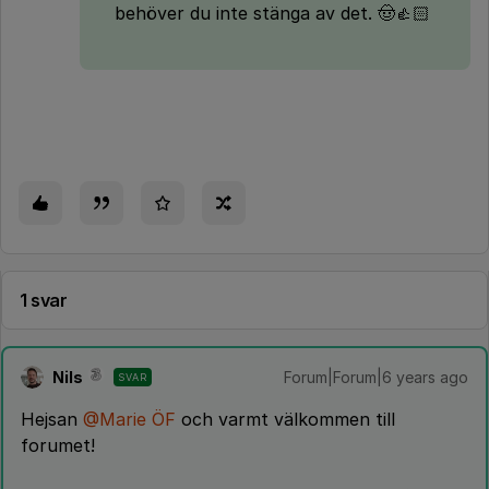
behöver du inte stänga av det. 🤠👍🏻
1 svar
Nils
Forum|Forum|6 years ago
SVAR
Hejsan
@Marie ÖF
och varmt välkommen till
forumet!