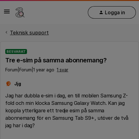
Logga in
Teknisk support
BESVARAT
Tre e-sim på samma abonnemang?
Forum|Forum|1 year ago
1 svar
Jjg
J
Jag har dubbla e-sim i dag, en till mobilen Samsung Z-
fold och min klocka Samsung Galaxy Watch. Kan jag
koppla ytterligare ett tredje esim på samma
abonnemang för en Samsung Tab S9+, utöver de två
jag har i dag?