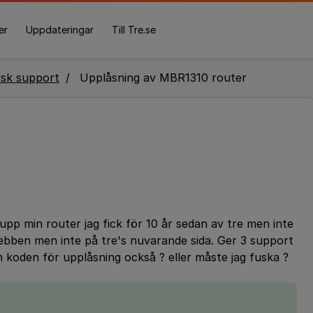
er
Uppdateringar
Till Tre.se
isk support
Upplåsning av MBR1310 router
 upp min router jag fick för 10 år sedan av tre men inte
ebben men inte på tre's nuvarande sida. Ger 3 support
n koden för upplåsning också ? eller måste jag fuska ?