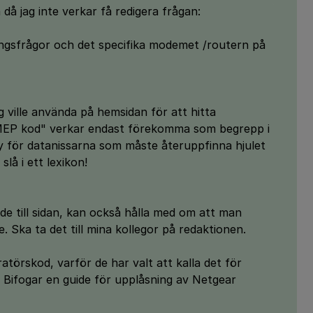
då jag inte verkar få redigera frågan:
ingsfrågor och det specifika modemet /routern på
 ville använda på hemsidan för att hitta
 "MEP kod" verkar endast förekomma som begrepp i
y för datanissarna som måste återuppfinna hjulet
slå i ett lexikon!
tade till sidan, kan också hålla med om att man
 Ska ta det till mina kollegor på redaktionen.
törskod, varför de har valt att kalla det för
. Bifogar en guide för upplåsning av Netgear