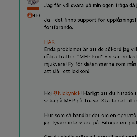
Jag får väl svara på min egen fråga då j
+10
Ja - det finns support för upplåsnings
fortfarande.
HÄR
Enda problemet är att de sökord jag vi
dåliga träffar. "MEP kod" verkar enda
mjukvara! Fy för datanissarna som måste
att slå i ett lexikon!
Hej
@Nickynick
! Härligt att du hittade
söka på MEP på Tre.se. Ska ta det till 
Hur som så handlar det om en operatörs
jag tyvärr inte svara på. Bifogar en gu