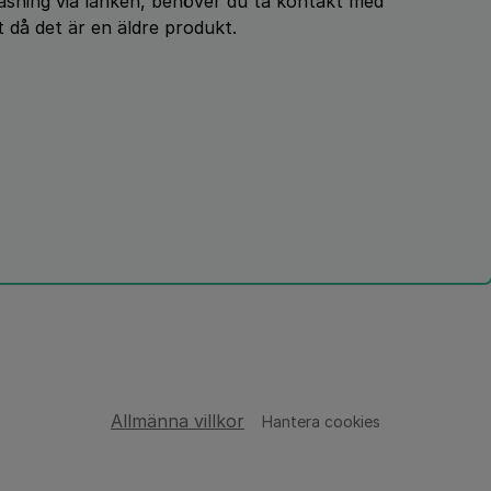
åsning via länken, behöver du ta kontakt med
t då det är en äldre produkt.
Allmänna villkor
Hantera cookies