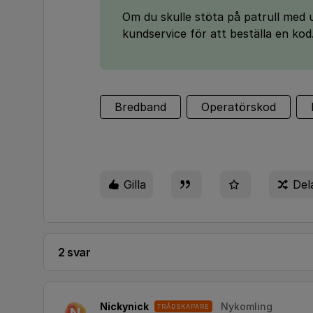
Om du skulle stöta på patrull med 
kundservice för att beställa en kod
Bredband
Operatörskod
Gilla
Del
2 svar
Nickynick
Nykomling
TRÅDSKAPARE