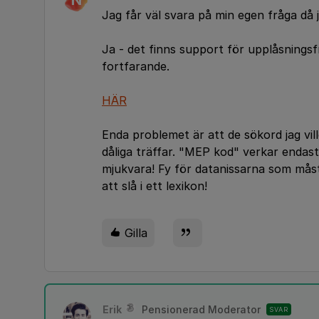
N
Jag får väl svara på min egen fråga då j
Ja - det finns support för upplåsnings
fortfarande.
HÄR
Enda problemet är att de sökord jag vi
dåliga träffar. "MEP kod" verkar enda
mjukvara! Fy för datanissarna som måste
att slå i ett lexikon!
Gilla
Erik
Pensionerad Moderator
SVAR