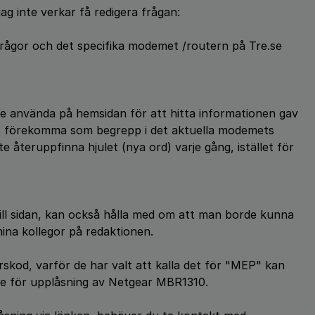
ag inte verkar få redigera frågan:
frågor och det specifika modemet /routern på Tre.se
lle använda på hemsidan för att hitta informationen gav
st förekomma som begrepp i det aktuella modemets
 återuppfinna hjulet (nya ord) varje gång, istället för
 till sidan, kan också hålla med om att man borde kunna
mina kollegor på redaktionen.
kod, varför de har valt att kalla det för "MEP" kan
ide för upplåsning av Netgear MBR1310.