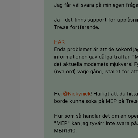
Jag får väl svara på min egen fråga 
Ja - det finns support för upplåsn
Tre.se fortfarande.
HÄR
Enda problemet är att de sökord jag
informationen gav dåliga träffar.
det aktuella modemets mjukvara! F
(nya ord) varje gång, istället för att 
Hej
@Nickynick
! Härligt att du hit
borde kunna söka på MEP på Tre.se.
Hur som så handlar det om en opera
"MEP" kan jag tyvärr inte svara på
MBR1310.