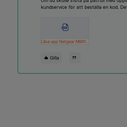
Om du skulle stöta på patrull med uppl
kundservice för att beställa en kod. De
Låsa upp Netgear MBR1310.doc
Gilla