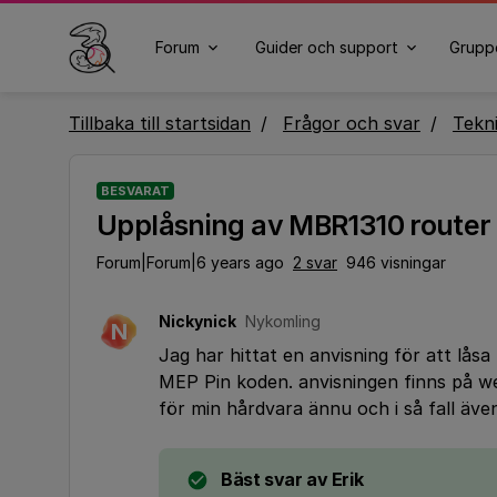
Forum
Guider och support
Grupp
Tillbaka till startsidan
Frågor och svar
Tekn
BESVARAT
Upplåsning av MBR1310 router
Forum|Forum|6 years ago
2 svar
946 visningar
Nickynick
Nykomling
N
Jag har hittat en anvisning för att låsa
MEP Pin koden. anvisningen finns på w
för min hårdvara ännu och i så fall äve
Bäst svar av
Erik