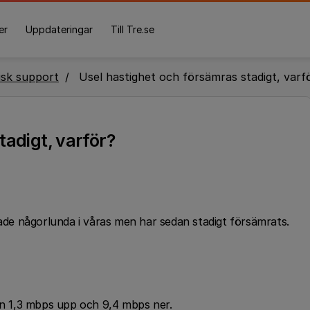
er
Uppdateringar
Till Tre.se
isk support
Usel hastighet och försämras stadigt, varf
tadigt, varför?
e någorlunda i våras men har sedan stadigt försämrats.
den 1,3 mbps upp och 9,4 mbps ner.