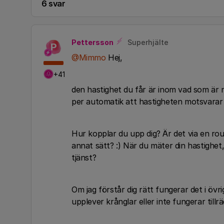
6 svar
Pettersson
Superhjälte
P
@Mimmo
Hej,
+41
den hastighet du får är inom vad som är n
per automatik att hastigheten motsvarar
Hur kopplar du upp dig? Är det via en rout
annat sätt? :) När du mäter din hastighe
tjänst?
Om jag förstår dig rätt fungerar det i övri
upplever krånglar eller inte fungerar tillräc