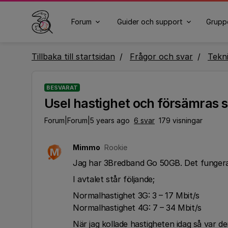
Forum
Guider och support
Grupp
Tillbaka till startsidan
Frågor och svar
Tekn
BESVARAT
Usel hastighet och försämras s
Forum|Forum|5 years ago
6 svar
179 visningar
Mimmo
Rookie
M
Jag har 3Bredband Go 50GB. Det fungerad
I avtalet står följande;
Normalhastighet 3G: 3 – 17 Mbit/s
Normalhastighet 4G: 7 – 34 Mbit/s
När jag kollade hastigheten idag så var 