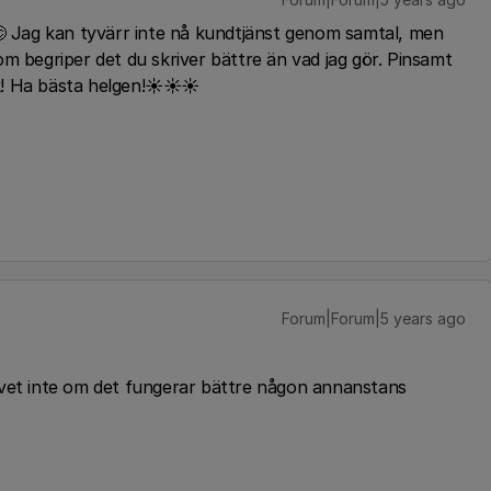
😊 Jag kan tyvärr inte nå kundtjänst genom samtal, men
m begriper det du skriver bättre än vad jag gör. Pinsamt
k! Ha bästa helgen!☀️☀️☀️
Forum|Forum|5 years ago
jag vet inte om det fungerar bättre någon annanstans