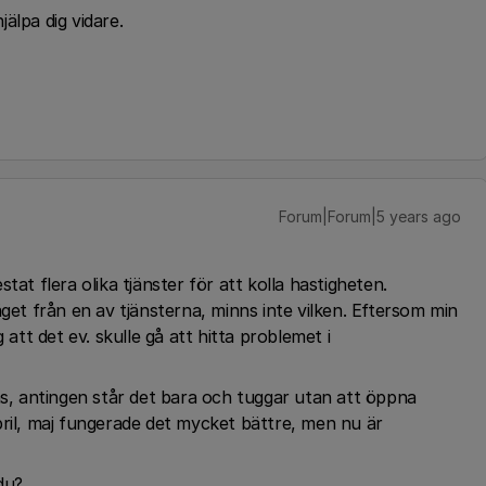
älpa dig vidare.
Forum|Forum|5 years ago
tat flera olika tjänster för att kolla hastigheten.
äget från en av tjänsterna, minns inte vilken. Eftersom min
 att det ev. skulle gå att hitta problemet i
as, antingen står det bara och tuggar utan att öppna
 april, maj fungerade det mycket bättre, men nu är
du?