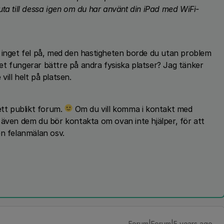
ta till dessa igen om du har använt din iPad med WiFi-
 inget fel på, med den hastigheten borde du utan problem
t fungerar bättre på andra fysiska platser? Jag tänker
ill helt på platsen.
ett publikt forum.
Om du vill komma i kontakt med
r även dem du bör kontakta om ovan inte hjälper, för att
en felanmälan osv.
Forum|Forum|5 years ago