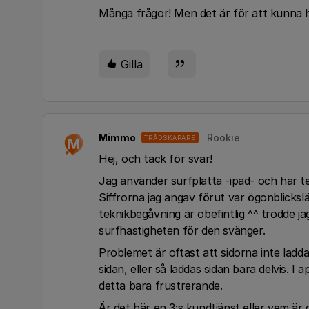
Många frågor! Men det är för att kunna hj
Gilla
Mimmo
Rookie
TRÅDSKAPARE
M
Hej, och tack för svar!
Jag använder surfplatta -ipad- och har tes
Siffrorna jag angav förut var ögonblicksl
teknikbegåvning är obefintlig ^^ trodde jag
surfhastigheten för den svänger.
Problemet är oftast att sidorna inte ladd
sidan, eller så laddas sidan bara delvis. I
detta bara frustrerande.
Är det här en 3:s kundtjänst eller vem är 