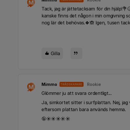
M
Tack, jag är jättetacksam för din hjälp!
kanske finns det någon i min omgivning so
nog lär det behövas.🍀🙈 Igen, tusen tac
Gilla
Mimmo
Rookie
TRÅDSKAPARE
M
Glömmer ju att svara ordentligt...
Ja, simkortet sitter i surfplattan. Nej, 
eftersom plattan bara används hemma.
🤪☀️☀️☀️☀️☀️