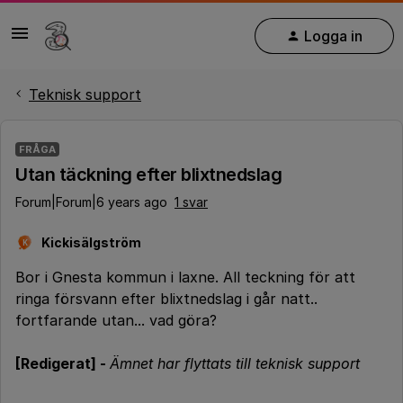
Logga in
Teknisk support
FRÅGA
Utan täckning efter blixtnedslag
Forum|Forum|6 years ago
1 svar
Kickisälgström
K
Bor i Gnesta kommun i laxne. All teckning för att
ringa försvann efter blixtnedslag i går natt..
fortfarande utan... vad göra?
[Redigerat] -
Ämnet har flyttats till teknisk support