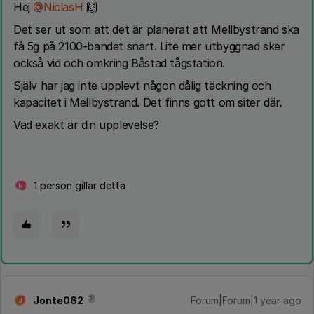
Hej ​
@NiclasH
🙌
Det ser ut som att det är planerat att Mellbystrand ska
få 5g på 2100-bandet snart. Lite mer utbyggnad sker
också vid och omkring Båstad tågstation.
Själv har jag inte upplevt någon dålig täckning och
kapacitet i Mellbystrand. Det finns gott om siter där.
Vad exakt är din upplevelse?
1 person gillar detta
N
Jonte062
Forum|Forum|1 year ago
J