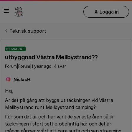
Logga in
Teknisk support
BESVARAT
utbyggnad Västra Mellbystrand??
Forum|Forum|1 year ago
4 svar
NiclasH
N
Hej,
Är det på gång att bygga ut täckningen vid Västra
Mellbystrand runt Mellbystrand camping?
För som det är och har varit de senaste åren så är
täckningen i stort sett o obefintlig här och det är
många gånger svårt att bara surfa och sen streaming