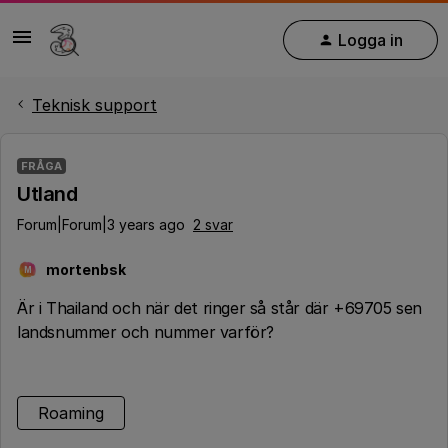
Logga in
Teknisk support
FRÅGA
Utland
Forum|Forum|3 years ago
2 svar
mortenbsk
M
Är i Thailand och när det ringer så står där +69705 sen
landsnummer och nummer varför?
Roaming