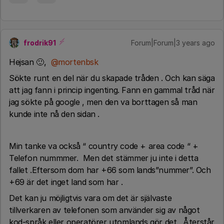
frodrik91
Forum|Forum|3 years ago
Hejsan 🙂,
@mortenbsk
Sökte runt en del när du skapade tråden . Och kan säga
att jag fann i princip ingenting. Fann en gammal tråd när
jag sökte på google , men den va borttagen så man
kunde inte nå den sidan .
Min tanke va också “ country code + area code “ +
Telefon nummmer. Men det stämmer ju inte i detta
fallet .Eftersom dom har +66 som lands”nummer”. Och
+69 är det inget land som har .
Det kan ju möjligtvis vara om det är självaste
tillverkaren av telefonen som använder sig av något
kod-språk eller operatörer utomlands gör det . Återstår