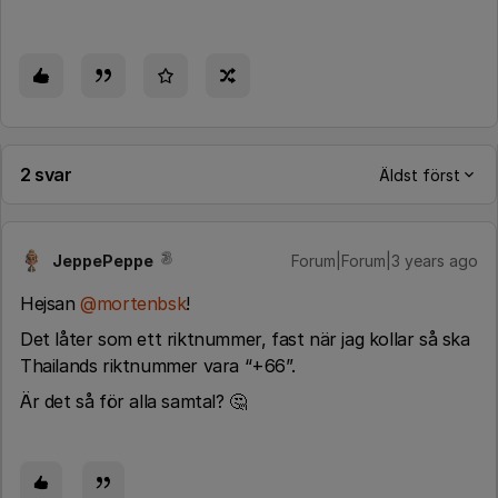
2 svar
Äldst först
JeppePeppe
Forum|Forum|3 years ago
Hejsan
@mortenbsk
!
Det låter som ett riktnummer, fast när jag kollar så ska
Thailands riktnummer vara “+66”.
Är det så för alla samtal? 🤔