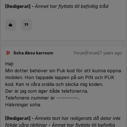
[Redigerat] -
Ämnet har flyttats till befintlig tråd
Soha Abou karroum
Forum|Forum|7 years ago
S
Hej!
Min dotter behöver sin Puk kod för att kunna öppna
mobilen. Hon tappade lappen på sin PIN och PUK
kod. Kan ni våra snälla och skicka mig koden.
Der är jag som äger både telefonerna.
Telefonens nummer är -----------.
Hälsningar soha
[Redigerat] -
Ämnets text har redigerats då delar inte
följde våra riktlinjer
-
Ämnet har flyttats till befintlig