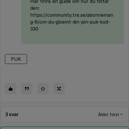
Här finns en guide om hur du hittar
den:
https://community.tre.se/abonneman
g-8/om-du-gloemt-din-pin-puk-kod-
330
PUK
3 svar
Äldst först