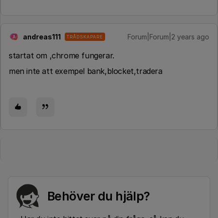
andreas111
Forum|Forum|2 years ago
TRÅDSKAPARE
A
startat om ,chrome fungerar.
men inte att exempel bank,blocket,tradera
Behöver du hjälp?