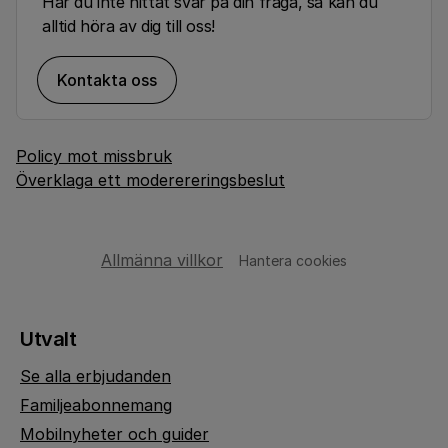
Har du inte hittat svar på din fråga, så kan du
alltid höra av dig till oss!
Kontakta oss
Policy mot missbruk
Överklaga ett moderereringsbeslut
Allmänna villkor
Hantera cookies
Utvalt
Se alla erbjudanden
Familjeabonnemang
Mobilnyheter och guider