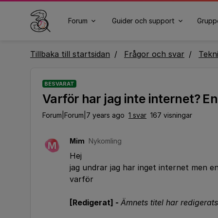
Forum
Guider och support
Grupp
Tillbaka till startsidan
Frågor och svar
Tekn
BESVARAT
Varför har jag inte internet? En
Forum|Forum|7 years ago
1 svar
167 visningar
Mim
Nykomling
M
Hej
jag undrar jag har inget internet men en
varför
[Redigerat] -
Ämnets titel har redigerats 