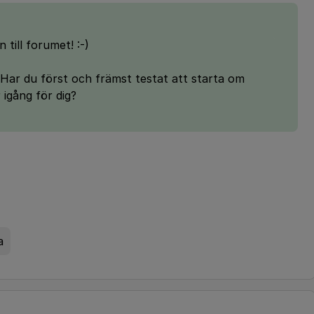
ill forumet! :-)
Har du först och främst testat att starta om
igång för dig?
a