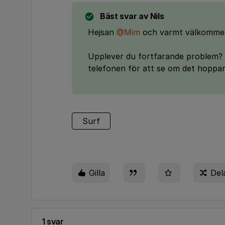
Bäst svar av
Nils
Hejsan
@Mim
och varmt välkommen t
Upplever du fortfarande problem? 
telefonen för att se om det hoppar 
Surf
Gilla
Del
1 svar