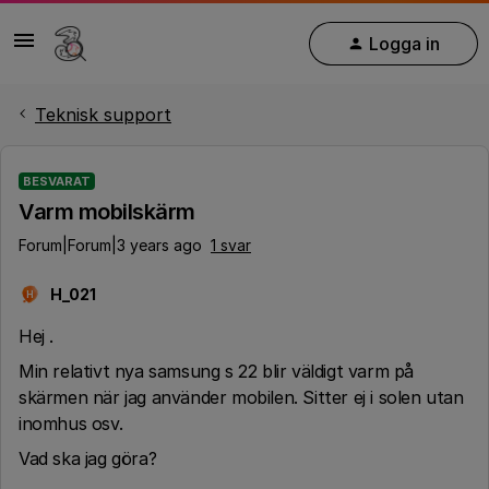
Logga in
Teknisk support
BESVARAT
Varm mobilskärm
Forum|Forum|3 years ago
1 svar
H_021
H
Hej .
Min relativt nya samsung s 22 blir väldigt varm på
skärmen när jag använder mobilen. Sitter ej i solen utan
inomhus osv.
Vad ska jag göra?