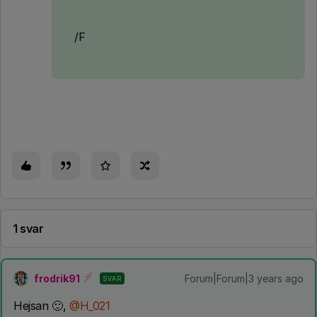
/F
1 svar
frodrik91
Forum|Forum|3 years ago
SVAR
Hejsan 🙂,
@H_021