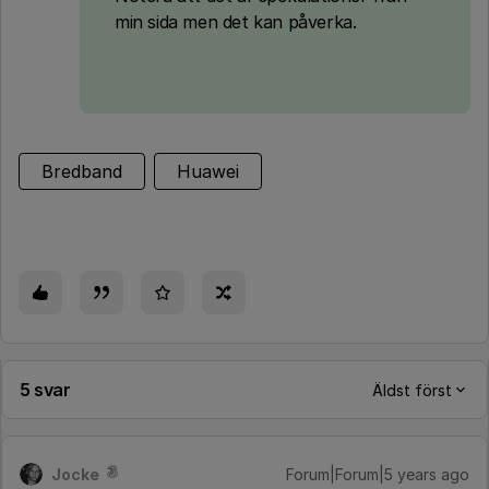
min sida men det kan påverka.
Bredband
Huawei
5 svar
Äldst först
Jocke
Forum|Forum|5 years ago