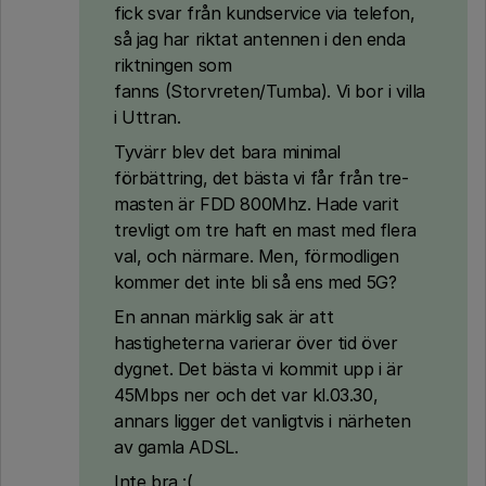
fick svar från kundservice via telefon,
så jag har riktat antennen i den enda
riktningen som
fanns (Storvreten/Tumba). Vi bor i villa
i Uttran.
Tyvärr blev det bara minimal
förbättring, det bästa vi får från tre-
masten är FDD 800Mhz. Hade varit
trevligt om tre haft en mast med flera
val, och närmare. Men, förmodligen
kommer det inte bli så ens med 5G?
En annan märklig sak är att
hastigheterna varierar över tid över
dygnet. Det bästa vi kommit upp i är
45Mbps ner och det var kl.03.30,
annars ligger det vanligtvis i närheten
av gamla ADSL.
Inte bra :(