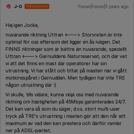
J-O
Forum|Forum|5 years ago
TRÅDSKAPARE
J
Hej igen Jocke,
nuvarande riktning Uttran <---> Storvreten är inte
optimal för oss eftersom det ligger en ås ivägen. Det
FINNS riktningar som är bättre än nuvarande, speciellt
Uttran <---> Garnuddens Naturreservat, och där vet
vi att det finns en mast där operatörer har sin
utrustning. Vi har stått och tittat på masten när vi gått
motionsspåret i Garnudden. Men tydligen har inte TRE
någon utrustning där :(
Vi skulle, tills vidare, kunna nöja oss med nuvarande
riktning om hastigheten på 45Mbps garanterades 24/7.
Det kan vara så som du säger, d.v.s. stort multi-user
tryck på TRE's utrustning i masten gör att den når sitt
maximum av vad den kan prestera och därför ramlar
ner på ADSL-paritet.