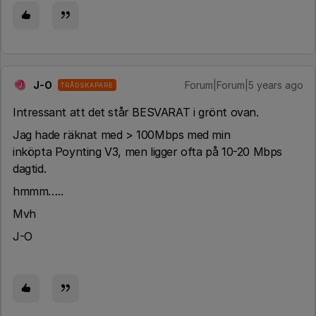
J-O
Forum|Forum|5 years ago
TRÅDSKAPARE
J
Intressant att det står BESVARAT i grönt ovan.
Jag hade räknat med > 100Mbps med min
inköpta Poynting V3, men ligger ofta på 10-20 Mbps
dagtid.
hmmm…..
Mvh
J-O