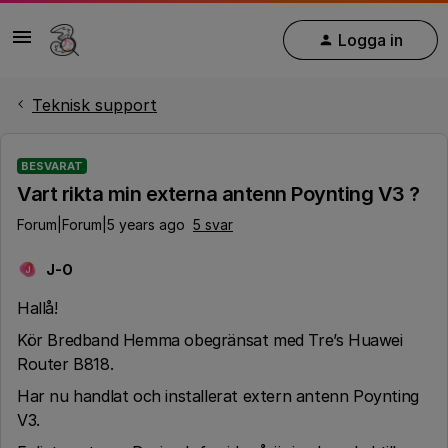
Logga in
Teknisk support
BESVARAT
Vart rikta min externa antenn Poynting V3 ?
Forum|Forum|5 years ago
5 svar
J-O
J
Hallå!
Kör Bredband Hemma obegränsat med Tre’s Huawei
Router B818.
Har nu handlat och installerat extern antenn Poynting
V3.