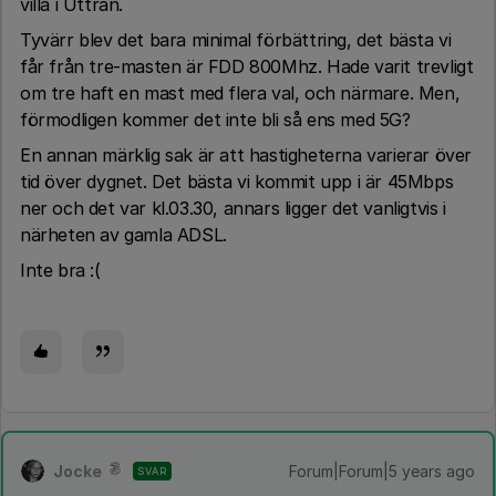
villa i Uttran.
Tyvärr blev det bara minimal förbättring, det bästa vi
får från tre-masten är FDD 800Mhz. Hade varit trevligt
om tre haft en mast med flera val, och närmare. Men,
förmodligen kommer det inte bli så ens med 5G?
En annan märklig sak är att hastigheterna varierar över
tid över dygnet. Det bästa vi kommit upp i är 45Mbps
ner och det var kl.03.30, annars ligger det vanligtvis i
närheten av gamla ADSL.
Inte bra :(
Jocke
Forum|Forum|5 years ago
SVAR