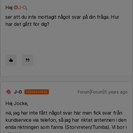
Hej
@J-O
,
ser att du inte mottagit något svar på din fråga. Hur
har det gått för dig?
J-O
Forum|Forum|5 years ago
TRÅDSKAPARE
J
Hej Jocke,
nä, jag har inte fått något svar här men fick svar från
kundservice via telefon, så jag har riktat antennen i den
enda riktningen som fanns (Storvreten/Tumba). Vi bor i