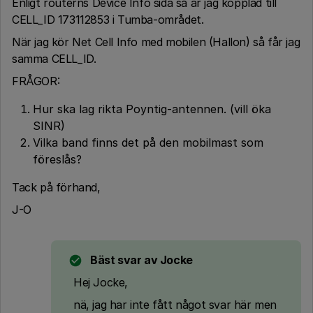
Enligt routerns Device Info sida så är jag kopplad till
CELL_ID 173112853 i Tumba-området.
När jag kör Net Cell Info med mobilen (Hallon) så får jag
samma CELL_ID.
FRÅGOR:
Hur ska lag rikta Poyntig-antennen. (vill öka
SINR)
Vilka band finns det på den mobilmast som
föreslås?
Tack på förhand,
J-O
Bäst svar av
Jocke
Hej Jocke,
nä, jag har inte fått något svar här men