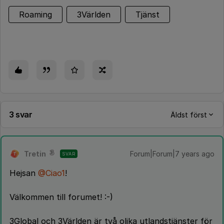
Roaming
3Världen
Tjänst
3 svar
Äldst först
Tretin
Forum|Forum|7 years ago
SVAR
T
Hejsan
@Ciao1
!
Välkommen till forumet! :-)
3Global och 3Världen är två olika utlandstjänster för