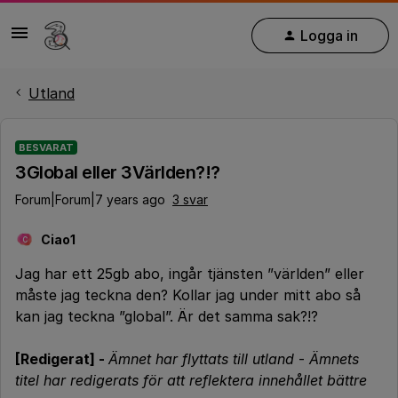
Logga in
Utland
BESVARAT
3Global eller 3Världen?!?
Forum|Forum|7 years ago
3 svar
Ciao1
C
Jag har ett 25gb abo, ingår tjänsten ”världen” eller
måste jag teckna den? Kollar jag under mitt abo så
kan jag teckna ”global”. Är det samma sak?!?
[Redigerat] -
Ämnet har flyttats till utland
-
Ämnets
titel har redigerats för att reflektera innehållet bättre