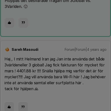
Hoppas det besvarade frågan om 3Global vs.
3Världen. 🙂
Sareh Masoudi
Forum|Forum|4 years ago
S
Hej , I mitt Helmand Iran jag Jan inte använda det både
3världeneller 3 global! Jag fick fakturan för mycket för
mars ! 4401.88 kr !!!! Snälla hjälpa mig varför det är för
mycket?!!! Jag vill använda bara Wi-Fi här ! Jag behöver
inte at använda samtal eller surfplatta här .
tack för hjälpen 🙏