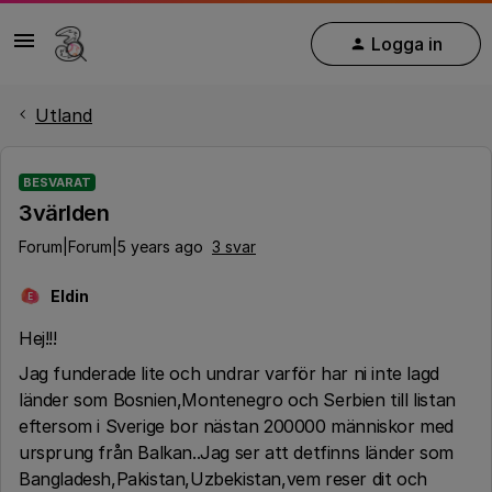
Logga in
Utland
BESVARAT
3världen
Forum|Forum|5 years ago
3 svar
Eldin
E
Hej!!!
Jag funderade lite och undrar varför har ni inte lagd
länder som Bosnien,Montenegro och Serbien till listan
eftersom i Sverige bor nästan 200000 människor med
ursprung från Balkan..Jag ser att detfinns länder som
Bangladesh,Pakistan,Uzbekistan,vem reser dit och