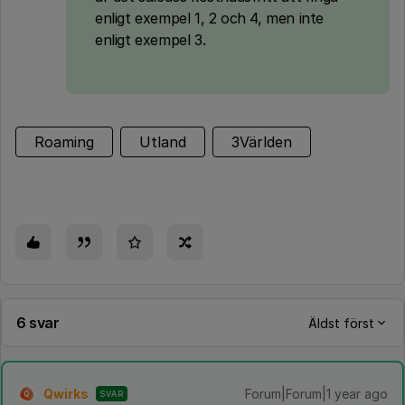
enligt exempel 1, 2 och 4, men inte
enligt exempel 3.
Roaming
Utland
3Världen
6 svar
Äldst först
Qwirks
Forum|Forum|1 year ago
SVAR
Q