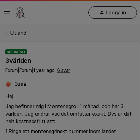
Logga in
Utland
BESVARAT
3världen
Forum|Forum|1 year ago
6 svar
Dane
D
Hej
Jag befinner mig i Montenegro i 1 månad, och har 3-
världen. Jag undrar vad det omfattar exakt. Dvs är det
helt kostnadsfritt att:
1.Ringa ett montenegrinskt nummer inom landet