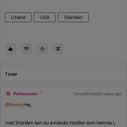
Utland
USA
3Världen
1 svar
Pettersson
Forum|Forum|4 years ago
P
@Evova
Hej,
med 3Världen kan du använda mobilen som hemma i,