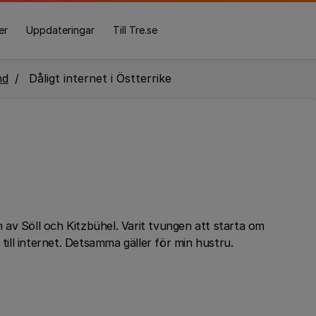
er
Uppdateringar
Till Tre.se
nd
Dåligt internet i Östterrike
av Söll och Kitzbühel. Varit tvungen att starta om
 till internet. Detsamma gäller för min hustru.