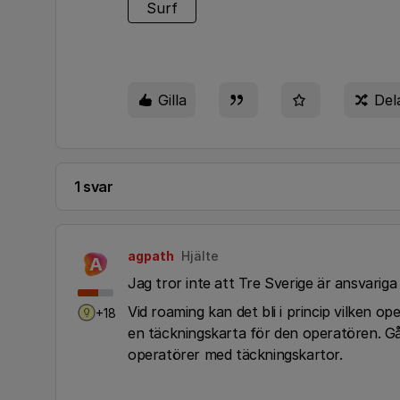
Surf
Gilla
Del
1 svar
agpath
Hjälte
A
Jag tror inte att Tre Sverige är ansvariga
Vid roaming kan det bli i princip vilken op
+18
en täckningskarta för den operatören. Går 
operatörer med täckningskartor.