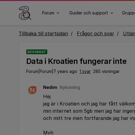
Forum
Guider och support
Grupp
Tillbaka till startsidan
Frågor och svar
Utla
BESVARAT
Data i Kroatien fungerar inte
Forum|Forum|7 years ago
1 svar
285 visningar
Nedim
Nykomling
N
Hej
jag är i Kroatien och jag har fått välk
min internet som 5gb men jag har ingen
och mitt tre men fortfarande jag har ing
Mvh