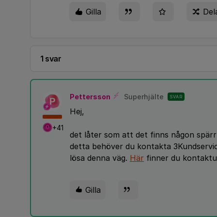
Gilla
Del
1 svar
Pettersson
Superhjälte
SVAR
P
Hej,
+41
det låter som att det finns någon spär
detta behöver du kontakta 3Kundservice
lösa denna väg.
Här
finner du kontaktup
Gilla