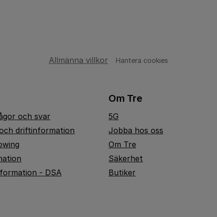
Allmänna villkor
Hantera cookies
Om Tre
rågor och svar
5G
och driftinformation
Jobba hos oss
owing
Om Tre
mation
Säkerhet
nformation - DSA
Butiker