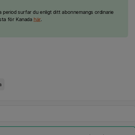
na period surfar du enligt ditt abonnemangs ordinarie
slista för Kanada
här
.
a