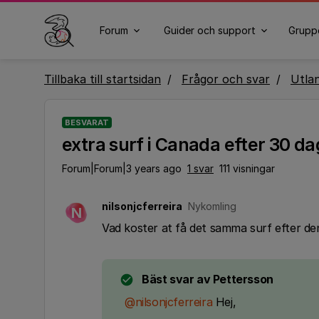
Forum
Guider och support
Grupp
Tillbaka till startsidan
Frågor och svar
Utla
BESVARAT
extra surf i Canada efter 30 da
Forum|Forum|3 years ago
1 svar
111 visningar
nilsonjcferreira
Nykomling
N
Vad koster at få det samma surf efter de
Bäst svar av
Pettersson
@nilsonjcferreira
Hej,