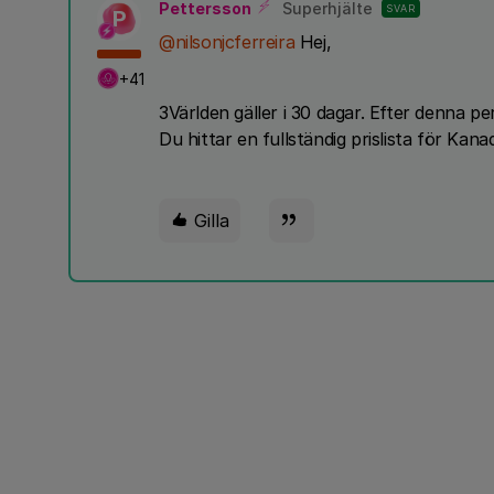
Pettersson
Superhjälte
SVAR
P
@nilsonjcferreira
Hej,
+41
3Världen gäller i 30 dagar. Efter denna per
Du hittar en fullständig prislista för Kan
Gilla