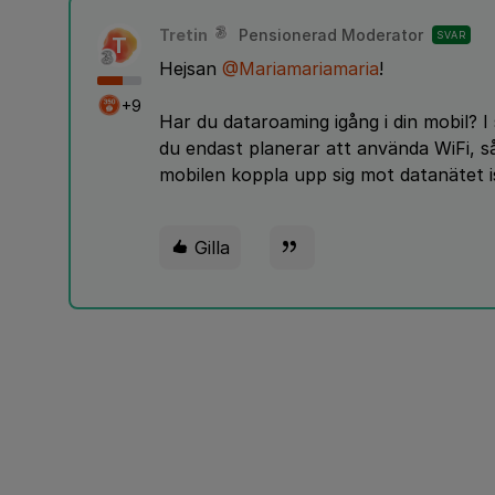
Tretin
Pensionerad Moderator
SVAR
T
Hejsan
@Mariamariamaria
!
+9
Har du dataroaming igång i din mobil? 
du endast planerar att använda WiFi, s
mobilen koppla upp sig mot datanätet istä
Gilla