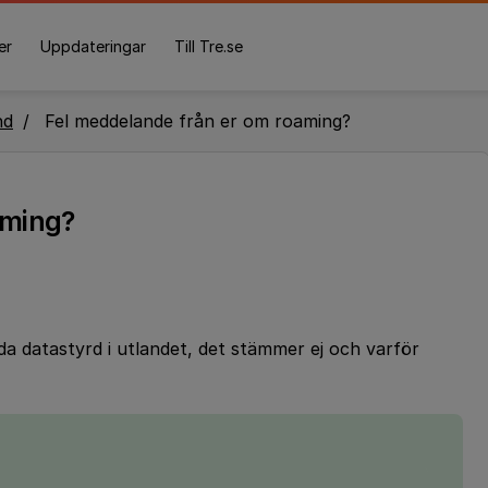
er
Uppdateringar
Till Tre.se
nd
Fel meddelande från er om roaming?
aming?
nda datastyrd i utlandet, det stämmer ej och varför