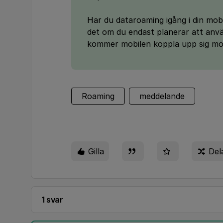
Har du dataroaming igång i din mobi
det om du endast planerar att använ
kommer mobilen koppla upp sig mot d
Roaming
meddelande
Gilla
Del
1 svar