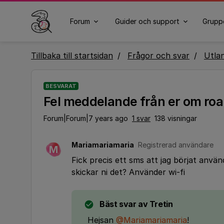
Forum
Guider och support
Grupp
Tillbaka till startsidan
Frågor och svar
Utla
BESVARAT
Fel meddelande från er om ro
Forum|Forum|7 years ago
1 svar
138 visningar
Mariamariamaria
Registrerad användare
M
Fick precis ett sms att jag börjat anvä
skickar ni det? Använder wi-fi
Bäst svar av
Tretin
Hejsan
@Mariamariamaria
!