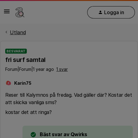
Logga in
Utland
BESVARAT
fri surf samtal
Forum|Forum|1 year ago
1 svar
Karin75
K
Reser till Kalymnos på fredag. Vad gäller där? Kostar det
att skicka vanliga sms?
kostar det att ringa?
Bäst svar av
Qwirks