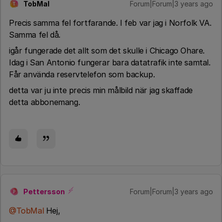
TobMal
Forum|Forum|3 years ago
T
Precis samma fel fortfarande. I feb var jag i Norfolk VA.
Samma fel då.
igår fungerade det allt som det skulle i Chicago Ohare.
Idag i San Antonio fungerar bara datatrafik inte samtal.
Får använda reservtelefon som backup.
detta var ju inte precis min målbild när jag skaffade
detta abbonemang.
Pettersson
Forum|Forum|3 years ago
P
@TobMal
Hej,