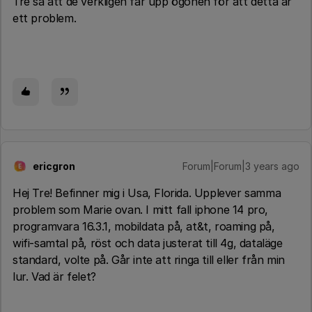
Tre så att de verkligen får upp ögonen för att detta är
ett problem.
ericgron
Forum|Forum|3 years ago
E
Hej Tre! Befinner mig i Usa, Florida. Upplever samma
problem som Marie ovan. I mitt fall iphone 14 pro,
programvara 16.3.1, mobildata på, at&t, roaming på,
wifi-samtal på, röst och data justerat till 4g, dataläge
standard, volte på. Går inte att ringa till eller från min
lur. Vad är felet?