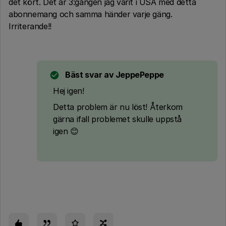
det kört. Det är 3:gången jag varit i USA med detta
abonnemang och samma händer varje gäng.
Irriterande!!
Bäst svar av
JeppePeppe
Hej igen!
Detta problem är nu löst! Återkom
gärna ifall problemet skulle uppstå
igen 😊