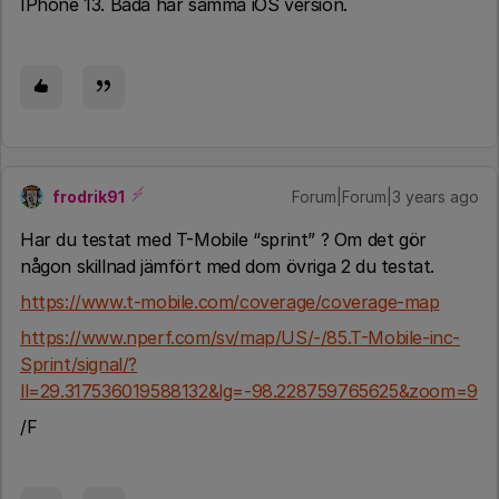
IPhone 13. Båda har samma iOS version.
frodrik91
Forum|Forum|3 years ago
Har du testat med T-Mobile “sprint” ? Om det gör
någon skillnad jämfört med dom övriga 2 du testat.
https://www.t-mobile.com/coverage/coverage-map
https://www.nperf.com/sv/map/US/-/85.T-Mobile-inc-
Sprint/signal/?
ll=29.317536019588132&lg=-98.228759765625&zoom=9
/F