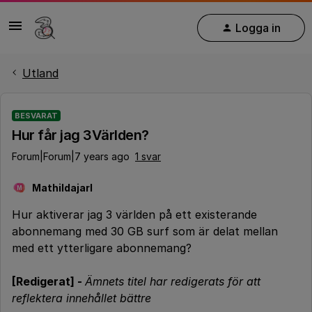
Logga in
Utland
BESVARAT
Hur får jag 3Världen?
Forum|Forum|7 years ago
1 svar
Mathildajarl
M
Hur aktiverar jag 3 världen på ett existerande
abonnemang med 30 GB surf som är delat mellan
med ett ytterligare abonnemang?
[Redigerat] -
Ämnets titel har redigerats för att
reflektera innehållet bättre