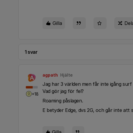
Gilla
Del
1 svar
agpath
Hjälte
A
Jag har 3 världen men får inte igång surf 
Vad gör jag för fel?
+18
Roaming påslagen.
E betyder Edge, dvs 2G, och går inte att 
Gilla