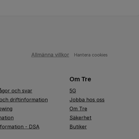
Allmänna villkor
Hantera cookies
Om Tre
rågor och svar
5G
och driftinformation
Jobba hos oss
owing
Om Tre
mation
Säkerhet
nformation - DSA
Butiker