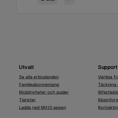
Utvalt
Support
Se alla erbjudanden
Vanliga f
Familjeabonnemang
Täckning 
Mobilnyheter och guider
Whistlebl
Tjänster
Köpinfor
Ladda ned Mitt3-appen
Kontakti