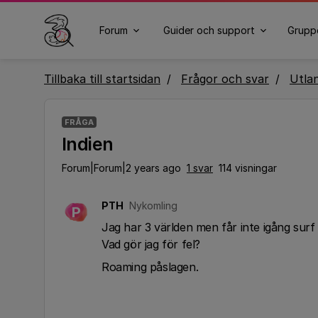
Forum
Guider och support
Grupp
Tillbaka till startsidan
Frågor och svar
Utla
FRÅGA
Indien
Forum|Forum|2 years ago
1 svar
114 visningar
PTH
Nykomling
P
Jag har 3 världen men får inte igång surf 
Vad gör jag för fel?
Roaming påslagen.