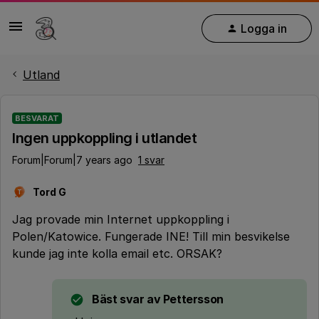
Logga in
Utland
BESVARAT
Ingen uppkoppling i utlandet
Forum|Forum|7 years ago
1 svar
Tord G
T
Jag provade min Internet uppkoppling i
Polen/Katowice. Fungerade INE! Till min besvikelse
kunde jag inte kolla email etc. ORSAK?
Bäst svar av
Pettersson