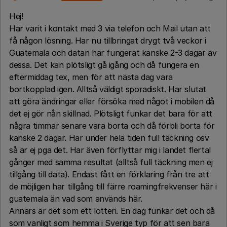
Hej!
Har varit i kontakt med 3 via telefon och Mail utan att
få någon lösning. Har nu tillbringat drygt två veckor i
Guatemala och datan har fungerat kanske 2-3 dagar av
dessa. Det kan plötsligt gå igång och då fungera en
eftermiddag tex, men för att nästa dag vara
bortkopplad igen. Alltså väldigt sporadiskt. Har slutat
att göra ändringar eller försöka med något i mobilen då
det ej gör nån skillnad. Plötsligt funkar det bara för att
några timmar senare vara borta och då förbli borta för
kanske 2 dagar. Har under hela tiden full täckning osv
så är ej pga det. Har även förflyttar mig i landet flertal
gånger med samma resultat (alltså full täckning men ej
tillgång till data). Endast fått en förklaring från tre att
de möjligen har tillgång till färre roamingfrekvenser här i
guatemala än vad som används här.
Annars är det som ett lotteri. En dag funkar det och då
som vanligt som hemma i Sverige typ för att sen bara