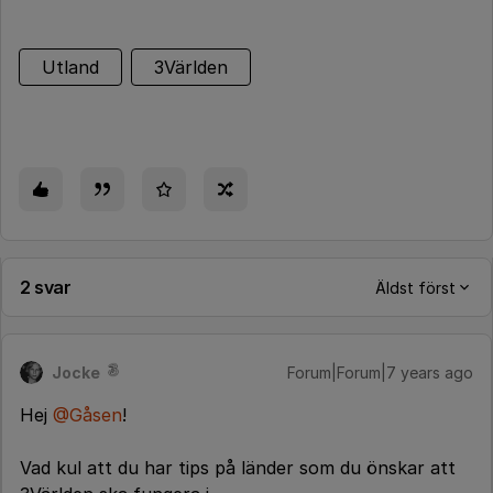
Utland
3Världen
2 svar
Äldst först
Jocke
Forum|Forum|7 years ago
Hej
@Gåsen
!
Vad kul att du har tips på länder som du önskar att